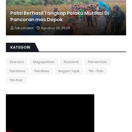
Polisi Berhasil Tangkap Pelaku Mutilasi Di
Pancoran mas Depok
fokus1news
Agustus 05, 2026
KATEGORI
Ekonomi
Megapolitan
Nasional
Pemerintah
Peristiiwa
Peristiwa
Ragam Topik
TNI - Polri
TNI-Polri