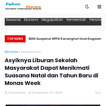
Nasional
Ekonomi
Megapolitan
Pemerintah
Peristiwa
s Polri Keluarkan
BGN Suspend SPPG Karangturi Usai Dugaan
Ti
TOP NEWS
IM Internasional
Keracunan di SMK Negeri 6 Semarang
Beranda
Megapolitan
Asyiknya Liburan Sekolah
Masyarakat Dapat Menikmati
Suasana Natal dan Tahun Baru di
Monas Week
fokus1news
Desember 24, 2023
0