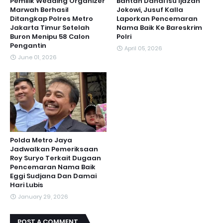
Pemilik Wedding Organizer
Bantah Danai Isu Ijazah
Marwah Berhasil
Jokowi, Jusuf Kalla
Ditangkap Polres Metro
Laporkan Pencemaran
Jakarta Timur Setelah
Nama Baik Ke Bareskrim
Buron Menipu 58 Calon
Polri
Pengantin
April 05, 2026
June 01, 2026
Polda Metro Jaya
Jadwalkan Pemeriksaan
Roy Suryo Terkait Dugaan
Pencemaran Nama Baik
Eggi Sudjana Dan Damai
Hari Lubis
January 29, 2026
POST A COMMENT