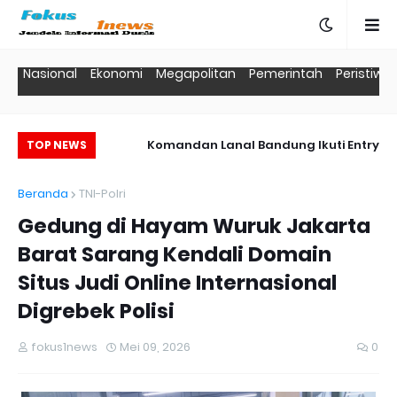
Nasional
Ekonomi
Megapolitan
Pemerintah
Peristiwa
Laksanakan Audit
Komandan Lanal Bandung Ikuti Entry
TOP NEWS
a di Lanal Sabang
Briefing Pangkoarmada RI
Beranda
TNI-Polri
Gedung di Hayam Wuruk Jakarta
Barat Sarang Kendali Domain
Situs Judi Online Internasional
Digrebek Polisi
fokus1news
Mei 09, 2026
0