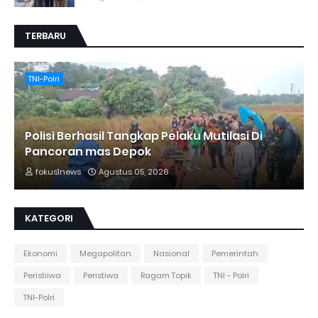
TERBARU
TNI-Polri
Polisi Berhasil Tangkap Pelaku Mutilasi Di
Pancoran mas Depok
fokus1news
Agustus 05, 2026
KATEGORI
Ekonomi
Megapolitan
Nasional
Pemerintah
Peristiiwa
Peristiwa
Ragam Topik
TNI - Polri
TNI-Polri