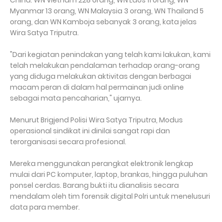
China. WN Vietnam 228 orang, WN Laos 11 orang, WN
Myanmar 13 orang, WN Malaysia 3 orang, WN Thailand 5
orang, dan WN Kamboja sebanyak 3 orang, kata jelas
Wira Satya Triputra.
"Dari kegiatan penindakan yang telah kami lakukan, kami
telah melakukan pendalaman terhadap orang-orang
yang diduga melakukan aktivitas dengan berbagai
macam peran di dalam hal permainan judi online
sebagai mata pencaharian," ujarnya.
Menurut Brigjend Polisi Wira Satya Triputra, Modus
operasional sindikat ini dinilai sangat rapi dan
terorganisasi secara profesional.
Mereka menggunakan perangkat elektronik lengkap
mulai dari PC komputer, laptop, brankas, hingga puluhan
ponsel cerdas. Barang bukti itu dianalisis secara
mendalam oleh tim forensik digital Polri untuk menelusuri
data para member.